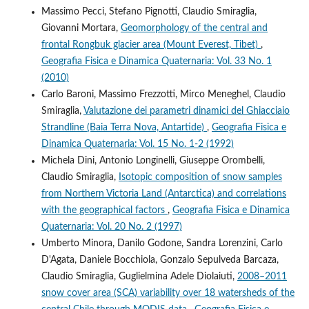
Massimo Pecci, Stefano Pignotti, Claudio Smiraglia,
Giovanni Mortara,
Geomorphology of the central and
frontal Rongbuk glacier area (Mount Everest, Tibet)
,
Geografia Fisica e Dinamica Quaternaria: Vol. 33 No. 1
(2010)
Carlo Baroni, Massimo Frezzotti, Mirco Meneghel, Claudio
Smiraglia,
Valutazione dei parametri dinamici del Ghiacciaio
Strandline (Baia Terra Nova, Antartide)
,
Geografia Fisica e
Dinamica Quaternaria: Vol. 15 No. 1-2 (1992)
Michela Dini, Antonio Longinelli, Giuseppe Orombelli,
Claudio Smiraglia,
Isotopic composition of snow samples
from Northern Victoria Land (Antarctica) and correlations
with the geographical factors
,
Geografia Fisica e Dinamica
Quaternaria: Vol. 20 No. 2 (1997)
Umberto Minora, Danilo Godone, Sandra Lorenzini, Carlo
D'Agata, Daniele Bocchiola, Gonzalo Sepulveda Barcaza,
Claudio Smiraglia, Guglielmina Adele Diolaiuti,
2008–2011
snow cover area (SCA) variability over 18 watersheds of the