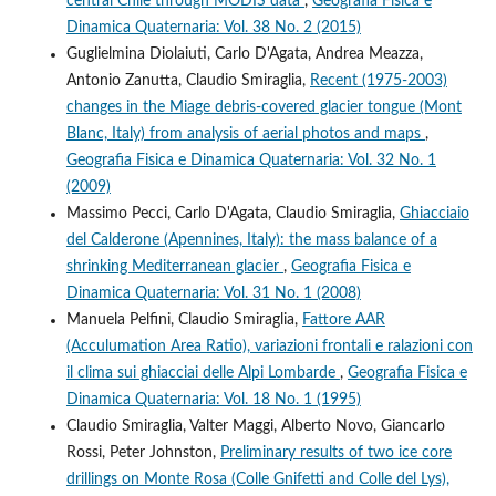
central Chile through MODIS data
,
Geografia Fisica e
Dinamica Quaternaria: Vol. 38 No. 2 (2015)
Guglielmina Diolaiuti, Carlo D'Agata, Andrea Meazza,
Antonio Zanutta, Claudio Smiraglia,
Recent (1975-2003)
changes in the Miage debris-covered glacier tongue (Mont
Blanc, Italy) from analysis of aerial photos and maps
,
Geografia Fisica e Dinamica Quaternaria: Vol. 32 No. 1
(2009)
Massimo Pecci, Carlo D'Agata, Claudio Smiraglia,
Ghiacciaio
del Calderone (Apennines, Italy): the mass balance of a
shrinking Mediterranean glacier
,
Geografia Fisica e
Dinamica Quaternaria: Vol. 31 No. 1 (2008)
Manuela Pelfini, Claudio Smiraglia,
Fattore AAR
(Acculumation Area Ratio), variazioni frontali e ralazioni con
il clima sui ghiacciai delle Alpi Lombarde
,
Geografia Fisica e
Dinamica Quaternaria: Vol. 18 No. 1 (1995)
Claudio Smiraglia, Valter Maggi, Alberto Novo, Giancarlo
Rossi, Peter Johnston,
Preliminary results of two ice core
drillings on Monte Rosa (Colle Gnifetti and Colle del Lys),