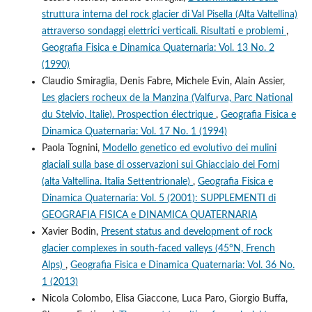
struttura interna del rock glacier di Val Pisella (Alta Valtellina)
attraverso sondaggi elettrici verticali. Risultati e problemi
,
Geografia Fisica e Dinamica Quaternaria: Vol. 13 No. 2
(1990)
Claudio Smiraglia, Denis Fabre, Michele Evin, Alain Assier,
Les glaciers rocheux de la Manzina (Valfurva, Parc National
du Stelvio, Italie). Prospection électrique
,
Geografia Fisica e
Dinamica Quaternaria: Vol. 17 No. 1 (1994)
Paola Tognini,
Modello genetico ed evolutivo dei mulini
glaciali sulla base di osservazioni sui Ghiacciaio dei Forni
(alta Valtellina. Italia Settentrionale)
,
Geografia Fisica e
Dinamica Quaternaria: Vol. 5 (2001): SUPPLEMENTI di
GEOGRAFIA FISICA e DINAMICA QUATERNARIA
Xavier Bodin,
Present status and development of rock
glacier complexes in south-faced valleys (45°N, French
Alps)
,
Geografia Fisica e Dinamica Quaternaria: Vol. 36 No.
1 (2013)
Nicola Colombo, Elisa Giaccone, Luca Paro, Giorgio Buffa,