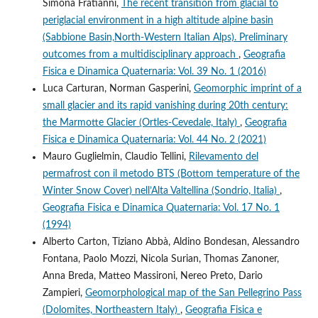
Simona Fratianni,
The recent transition from glacial to
periglacial environment in a high altitude alpine basin
(Sabbione Basin,North-Western Italian Alps). Preliminary
outcomes from a multidisciplinary approach
,
Geografia
Fisica e Dinamica Quaternaria: Vol. 39 No. 1 (2016)
Luca Carturan, Norman Gasperini,
Geomorphic imprint of a
small glacier and its rapid vanishing during 20th century:
the Marmotte Glacier (Ortles-Cevedale, Italy)
,
Geografia
Fisica e Dinamica Quaternaria: Vol. 44 No. 2 (2021)
Mauro Guglielmin, Claudio Tellini,
Rilevamento del
permafrost con il metodo BTS (Bottom temperature of the
Winter Snow Cover) nell’Alta Valtellina (Sondrio, Italia)
,
Geografia Fisica e Dinamica Quaternaria: Vol. 17 No. 1
(1994)
Alberto Carton, Tiziano Abbà, Aldino Bondesan, Alessandro
Fontana, Paolo Mozzi, Nicola Surian, Thomas Zanoner,
Anna Breda, Matteo Massironi, Nereo Preto, Dario
Zampieri,
Geomorphological map of the San Pellegrino Pass
(Dolomites, Northeastern Italy)
,
Geografia Fisica e