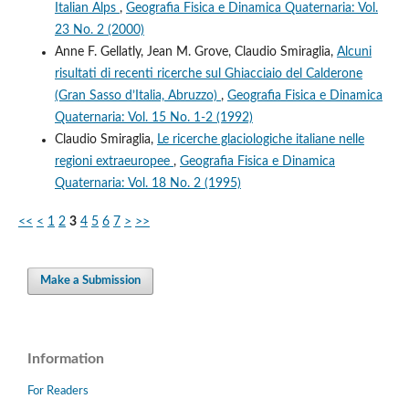
Italian Alps
,
Geografia Fisica e Dinamica Quaternaria: Vol.
23 No. 2 (2000)
Anne F. Gellatly, Jean M. Grove, Claudio Smiraglia,
Alcuni
risultati di recenti ricerche sul Ghiacciaio del Calderone
(Gran Sasso d’Italia, Abruzzo)
,
Geografia Fisica e Dinamica
Quaternaria: Vol. 15 No. 1-2 (1992)
Claudio Smiraglia,
Le ricerche glaciologiche italiane nelle
regioni extraeuropee
,
Geografia Fisica e Dinamica
Quaternaria: Vol. 18 No. 2 (1995)
<<
<
1
2
3
4
5
6
7
>
>>
Make a Submission
Information
For Readers