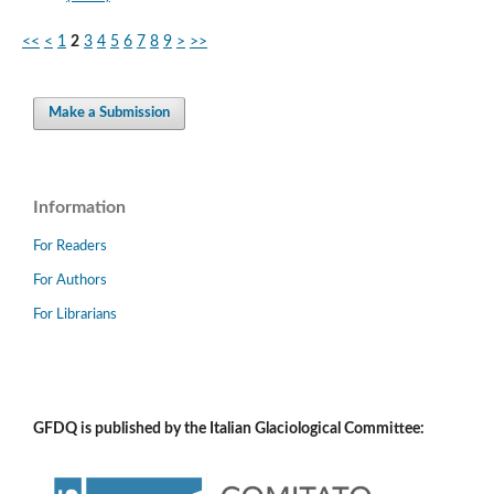
<<
<
1
2
3
4
5
6
7
8
9
>
>>
Make a Submission
Information
For Readers
For Authors
For Librarians
GFDQ is published by the Italian Glaciological Committee: