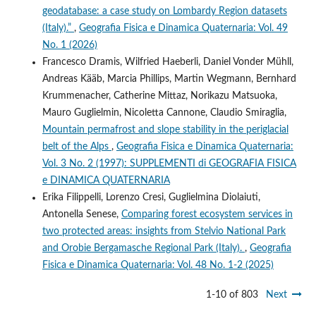
geodatabase: a case study on Lombardy Region datasets
(Italy).”
,
Geografia Fisica e Dinamica Quaternaria: Vol. 49
No. 1 (2026)
Francesco Dramis, Wilfried Haeberli, Daniel Vonder Mühll,
Andreas Kääb, Marcia Phillips, Martin Wegmann, Bernhard
Krummenacher, Catherine Mittaz, Norikazu Matsuoka,
Mauro Guglielmin, Nicoletta Cannone, Claudio Smiraglia,
Mountain permafrost and slope stability in the periglacial
belt of the Alps
,
Geografia Fisica e Dinamica Quaternaria:
Vol. 3 No. 2 (1997): SUPPLEMENTI di GEOGRAFIA FISICA
e DINAMICA QUATERNARIA
Erika Filippelli, Lorenzo Cresi, Guglielmina Diolaiuti,
Antonella Senese,
Comparing forest ecosystem services in
two protected areas: insights from Stelvio National Park
and Orobie Bergamasche Regional Park (Italy).
,
Geografia
Fisica e Dinamica Quaternaria: Vol. 48 No. 1-2 (2025)
1-10 of 803
Next