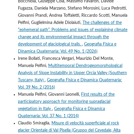
Bocchiola, Giuseppe Cola, Massimo Favaron, Davide
Fugazza, Daniela Marzano, Stefano Morosini, Luca Pedrotti,
Giovanni Prandi, Andrea Toffaletti, Riccardo Scotti, Manuela
Pelfini, Guglielmina Adele Diolaiuti,
The challenges of the
“ephemeral path”. Problems and issues of explaining climate
change and its environmental impact through the
development of glaciological trails.
,
Geografia Fisica e
Dinamica Quaternaria: Vol. 49 No. 1 (2026)
Irene Bollati, Francesca Vergari, Maurizio Del Monte,
Manuela Pelfini,
Multitemporal Dendrogeomorphological
Analysis of Slope Instability in Upper Orcia Valley (Southern
Tuscany, Italy)
,
Geografia Fisica e Dinamica Quaternaria:
Vol. 39 No. 2 (2016)
Manuela Pelfini, Giovanni Leonelli,
First results of the
participatory approach for monitoring supraglacial
vegetation in Italy
,
Geografia Fisica e Dinamica
Quaternaria: Vol. 37 No. 1 (2014)
Claudio Smiraglia,
Misure di velocità superficiale al rock
glacier Orientale di Val Pisella (Gruppo del Cevedale, Alta