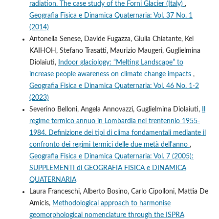
radiation. The case study of the Forni Glacier (Italy)
,
Geografia Fisica e Dinamica Quaternaria: Vol. 37 No. 1
(2014)
Antonella Senese, Davide Fugazza, Giulia Chiatante, Kei
KAIHOH, Stefano Trasatti, Maurizio Maugeri, Guglielmina
Diolaiuti,
Indoor glaciology: “Melting Landscape” to
increase people awareness on climate change impacts
,
Geografia Fisica e Dinamica Quaternaria: Vol. 46 No. 1-2
(2023)
Severino Belloni, Angela Annovazzi, Guglielmina Diolaiuti,
Il
regime termico annuo in Lombardia nel trentennio 1955-
1984. Definizione dei tipi di clima fondamentali mediante il
confronto dei regimi termici delle due metà dell'anno
,
Geografia Fisica e Dinamica Quaternaria: Vol. 7 (2005):
SUPPLEMENTI di GEOGRAFIA FISICA e DINAMICA
QUATERNARIA
Laura Franceschi, Alberto Bosino, Carlo Cipolloni, Mattia De
Amicis,
Methodological approach to harmonise
geomorphological nomenclature through the ISPRA