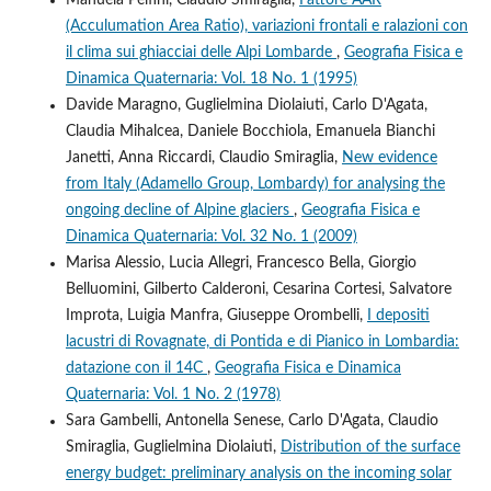
(Acculumation Area Ratio), variazioni frontali e ralazioni con
il clima sui ghiacciai delle Alpi Lombarde
,
Geografia Fisica e
Dinamica Quaternaria: Vol. 18 No. 1 (1995)
Davide Maragno, Guglielmina Diolaiuti, Carlo D'Agata,
Claudia Mihalcea, Daniele Bocchiola, Emanuela Bianchi
Janetti, Anna Riccardi, Claudio Smiraglia,
New evidence
from Italy (Adamello Group, Lombardy) for analysing the
ongoing decline of Alpine glaciers
,
Geografia Fisica e
Dinamica Quaternaria: Vol. 32 No. 1 (2009)
Marisa Alessio, Lucia Allegri, Francesco Bella, Giorgio
Belluomini, Gilberto Calderoni, Cesarina Cortesi, Salvatore
Improta, Luigia Manfra, Giuseppe Orombelli,
I depositi
lacustri di Rovagnate, di Pontida e di Pianico in Lombardia:
datazione con il 14C
,
Geografia Fisica e Dinamica
Quaternaria: Vol. 1 No. 2 (1978)
Sara Gambelli, Antonella Senese, Carlo D'Agata, Claudio
Smiraglia, Guglielmina Diolaiuti,
Distribution of the surface
energy budget: preliminary analysis on the incoming solar