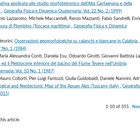
ativa applicata allo studio morfotettonico dell’Alta Garfagnana e della
)
,
Geografia Fisica e Dinamica Quaternaria: Vol. 22 No. 2 (1999)
io Lazzarotto, Michele Maccantelli, Renzo Mazzanti, Fabio Sandrelli, Enr
nura di Piombino (Toscana marittima)
,
Geografia Fisica e Dinamica
ttorini,
Osservazioni geomorfologiche su calanchi e biancane in Calabria
,
7 No. 1 (1984)
Maria Alessandra Conti, Daniela Esu, Odoardo Girotti, Giovanni Battista La
e ed il Pleistocene inferiore del bacino del Fiume Tevere nell’Umbria
ernaria: Vol. 10 No. 1 (1987)
 Mauro Coltorti, Pier Luigi Fantozzi, Giulia Guidobaldi, Daniele Nannini, Ad
ical and Neotectonic Map of the Apuan Alps (Tuscany, Italy)
,
Geografi
2015)
1-10 of 355
Nex
his article.