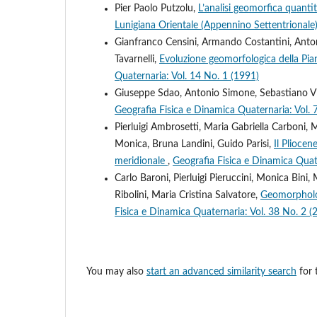
Pier Paolo Putzolu,
L’analisi geomorfica quantit
Lunigiana Orientale (Appennino Settentrionale
Gianfranco Censini, Armando Costantini, Anton
Tavarnelli,
Evoluzione geomorfologica della Pia
Quaternaria: Vol. 14 No. 1 (1991)
Giuseppe Sdao, Antonio Simone, Sebastiano Vi
Geografia Fisica e Dinamica Quaternaria: Vol. 
Pierluigi Ambrosetti, Maria Gabriella Carboni, 
Monica, Bruna Landini, Guido Parisi,
Il Pliocen
meridionale
,
Geografia Fisica e Dinamica Quat
Carlo Baroni, Pierluigi Pieruccini, Monica Bini,
Ribolini, Maria Cristina Salvatore,
Geomorpholog
Fisica e Dinamica Quaternaria: Vol. 38 No. 2 (
You may also
start an advanced similarity search
for t