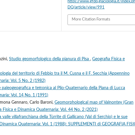
https://www.gfdq.glaciologia.it/index.
DQ/article/view/991
More Citation Formats
zini,
Studio geomorfologico della pianura di Pisa
,
Geografia Fisica e
ogia del territorio di Febbio tra il M. Cusna e il F. Secchia (Appennino
aria: Vol. 5 No. 2 (1982)
e paleogeografica e tettonica al Plio-Quaternario della Piana di Lucca
aria: Vol. 14 No. 1 (1991)
 Simona Gennaro, Carlo Baroni,
Geomorphological map of Valnontey (Gran
a Fisica e Dinamica Quaternaria: Vol. 44 No. 2 (2021)
a valle villafranchiana della Tùrrite di Gallicano (Val di Serchio) e le sue
e Dinamica Quaternaria: Vol. 1 (1988): SUPPLEMENTI di GEOGRAFIA FISI