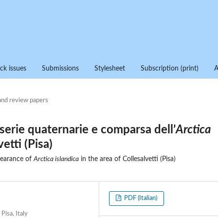
ck issues
Submissions
Stylesheet
Subscription (print)
and review papers
 serie quaternarie e comparsa dell’
Arctica
etti (Pisa)
pearance of
Arctica islandica
in the area of Collesalvetti (Pisa)
PDF (Italian)
Pisa, Italy