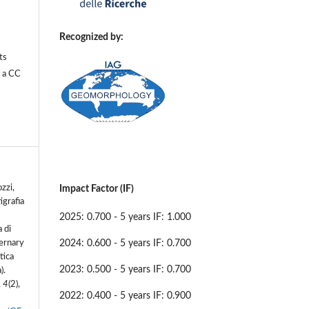
Recognized by:
ts
r a
CC
ozzi,
Impact Factor (IF)
igrafia
2025: 0.700 - 5 years IF: 1.000
a di
2024: 0.600 - 5 years IF: 0.700
ternary
tica
2023: 0.500 - 5 years IF: 0.700
).
,
4
(2),
2022: 0.400 - 5 years IF: 0.900