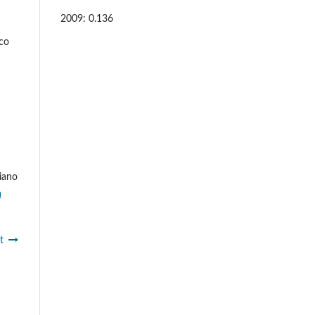
2009: 0.136
ico
riano
a
t