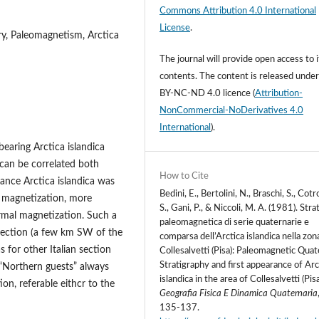
Commons Attribution 4.0 International
License
.
ry, Paleomagnetism, Arctica
The journal will provide open access to i
contents.
The content is released unde
BY-NC-ND 4.0 licence
(
Attribution-
NonCommercial-NoDerivatives 4.0
International
).
s bearing Arctica islandica
can be correlated both
How to Cite
stance Arctica islandica was
Bedini, E., Bertolini, N., Braschi, S., Cotr
l magnetization, more
S., Gani, P., & Niccoli, M. A. (1981). Strat
ormal magnetization. Such a
paleomagnetica di serie quaternarie e
 section (a few km SW of the
comparsa dell’Arctica islandica nella zon
 for other Italian section
Collesalvetti (Pisa): Paleomagnetic Qua
Stratigraphy and first appearance of Arc
t “Northern guests” always
islandica in the area of Collesalvetti (Pisa
on, referable eithcr to the
Geografia Fisica E Dinamica Quaternaria
135-137.