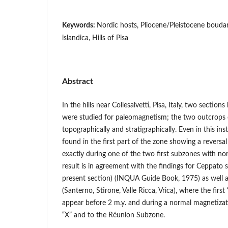
Keywords:
Nordic hosts, Pliocene/Pleistocene bouda
islandica, Hills of Pisa
Abstract
In the hills near Collesalvetti, Pisa, Italy, two section
were studied for paleomagnetism; the two outcrops 
topographically and stratigraphically. Even in this in
found in the first part of the zone showing a reversa
exactly during one of the two first subzones with n
result is in agreement with the findings for Ceppato
present section) (INQUA Guide Book, 1975) as well as
(Santerno, Stirone, Valle Ricca, Vrica), where the firs
appear before 2 m.y. and during a normal magnetizati
“X” and to the Réunion Subzone.