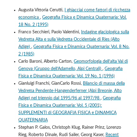
Augusta Vittoria Cerutti,
I ghiacciai come fattori di ricchezza
economica
,
Geografia Fisica e Dinamica Quaternaria: Vol.
18 No. 2 (1995)
Franco Secchieri, Paolo Valentini,
Indagine glaciologica sulla
Vedretta Alta e sulla Vedretta Occidentale di Ries (Alto
Adige)
,
Geografia Fisica e Dinamica Quaternaria: Vol. 8 No.
2 (1985)
Carlo Baroni, Alberto Carton,
Geomorfologia dell’alta Val di
Genova (Gruppo dell’Adamello, Alpi Centrali)
,
Geografia
Fisica e Dinamica Quaternaria: Vol. 19 No. 1 (1996)
Gianluigi Franchi, GianCarlo Rossi,
Bilancio di massa della
Vedretta Pendente-Hangenderferner (Alpi Breonie, Alto
Adige) nel triennio daI 1995/96 aI 1997/98
,
Geografia
Fisica e Dinamica Quaternaria: Vol. 5 (2001):
SUPPLEMENTI di GEOGRAFIA FISICA e DINAMICA
QUATERNARIA
Stephan P. Galos, Christoph Klug, Rainer Prinz, Lorenzo
Rieg, Roberto Dinale, Rudi Sailer, Georg Kaser,
Recent