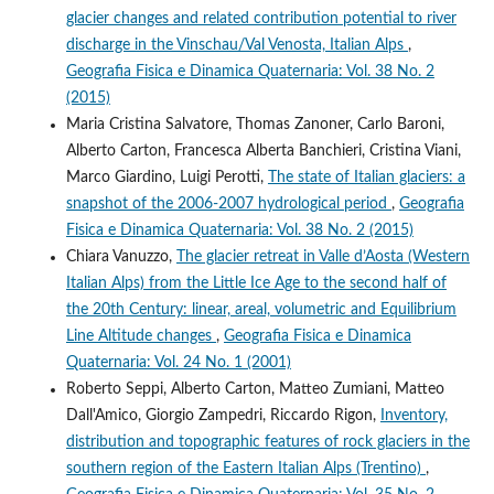
glacier changes and related contribution potential to river
discharge in the Vinschau/Val Venosta, Italian Alps
,
Geografia Fisica e Dinamica Quaternaria: Vol. 38 No. 2
(2015)
Maria Cristina Salvatore, Thomas Zanoner, Carlo Baroni,
Alberto Carton, Francesca Alberta Banchieri, Cristina Viani,
Marco Giardino, Luigi Perotti,
The state of Italian glaciers: a
snapshot of the 2006-2007 hydrological period
,
Geografia
Fisica e Dinamica Quaternaria: Vol. 38 No. 2 (2015)
Chiara Vanuzzo,
The glacier retreat in Valle d’Aosta (Western
Italian Alps) from the Little Ice Age to the second half of
the 20th Century: linear, areal, volumetric and Equilibrium
Line Altitude changes
,
Geografia Fisica e Dinamica
Quaternaria: Vol. 24 No. 1 (2001)
Roberto Seppi, Alberto Carton, Matteo Zumiani, Matteo
Dall'Amico, Giorgio Zampedri, Riccardo Rigon,
Inventory,
distribution and topographic features of rock glaciers in the
southern region of the Eastern Italian Alps (Trentino)
,