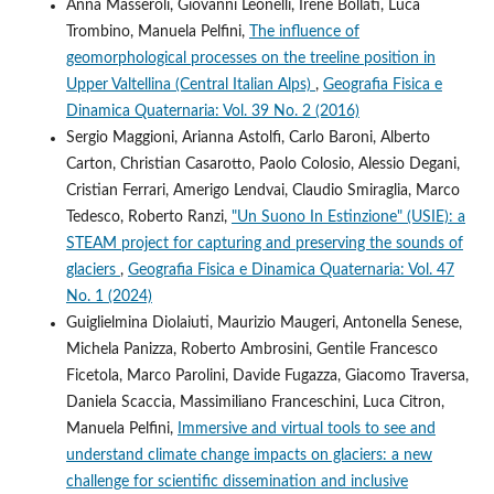
Anna Masseroli, Giovanni Leonelli, Irene Bollati, Luca
Trombino, Manuela Pelfini,
The influence of
geomorphological processes on the treeline position in
Upper Valtellina (Central Italian Alps)
,
Geografia Fisica e
Dinamica Quaternaria: Vol. 39 No. 2 (2016)
Sergio Maggioni, Arianna Astolfi, Carlo Baroni, Alberto
Carton, Christian Casarotto, Paolo Colosio, Alessio Degani,
Cristian Ferrari, Amerigo Lendvai, Claudio Smiraglia, Marco
Tedesco, Roberto Ranzi,
"Un Suono In Estinzione" (USIE): a
STEAM project for capturing and preserving the sounds of
glaciers
,
Geografia Fisica e Dinamica Quaternaria: Vol. 47
No. 1 (2024)
Guiglielmina Diolaiuti, Maurizio Maugeri, Antonella Senese,
Michela Panizza, Roberto Ambrosini, Gentile Francesco
Ficetola, Marco Parolini, Davide Fugazza, Giacomo Traversa,
Daniela Scaccia, Massimiliano Franceschini, Luca Citron,
Manuela Pelfini,
Immersive and virtual tools to see and
understand climate change impacts on glaciers: a new
challenge for scientific dissemination and inclusive