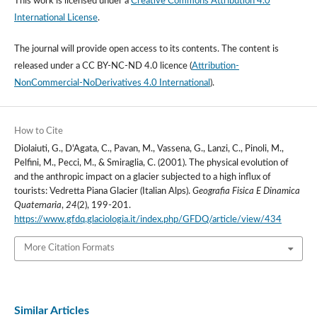
This work is licensed under a
Creative Commons Attribution 4.0
International License
.
The journal will provide open access to its contents.
The content is
released under a
CC BY-NC-ND 4.0 licence
(
Attribution-
NonCommercial-NoDerivatives 4.0 International
).
How to Cite
Diolaiuti, G., D'Agata, C., Pavan, M., Vassena, G., Lanzi, C., Pinoli, M.,
Pelfini, M., Pecci, M., & Smiraglia, C. (2001). The physical evolution of
and the anthropic impact on a glacier subjected to a high influx of
tourists: Vedretta Piana Glacier (Italian Alps).
Geografia Fisica E Dinamica
Quaternaria
,
24
(2), 199-201.
https://www.gfdq.glaciologia.it/index.php/GFDQ/article/view/434
More Citation Formats
Similar Articles