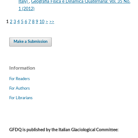
Italy)
,
Geografia Fisica e Dinamica Quaternaria: Vol. 35 No.
1 (2012)
1
2
3
4
5
6
7
8
9
10
>
>>
Make a Submission
Information
For Readers
For Authors
For Librarians
GFDQ is published by the Italian Glaciological Committee: