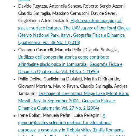
Davide Fugazza, Antonella Senese, Roberto Sergio Azzoni,
Claudio Smiraglia, Massimo Cernuschi, Davide Severi,
Guglielmina Adele Diolaiuti,
High resolution mapping of
glacier surface features. The UAV survey of the Forni Glacier
(Stelvio National Park, Italy)
,
Geografia Fisica e Dinamica
Quaternaria: Vol. 38 No. 1 (2015)
Giacomo Casartelli, Manuela Pelfini, Claudio Smiraglia,
L’utilizzo dell’iconografia storica come contributo
all’indagine glaciologica in Lombardia
,
Geografia Fisica e
Dinamica Quaternaria: Vol. 18 No. 2 (1995)
Philip Deline, Guglielmina Diolaiuti, Martin P. Kirkbride,
Giovanni Mortara, Mauro Pavan, Claudio Smiraglia, Andrea
Tamburini,
Drainage of ice-contact Miage Lake (Mont Blanc
Massif, Italy) in September 2004
,
Geografia Fisica e
Dinamica Quaternaria: Vol. 27 No. 2 (2004)
Irene Bollati, Manuela Pelfini, Luisa Pellegrini,
A
geomorphosites selection method for educational
purposes: a case study in Trebbia Valley (Emilia Romagna,