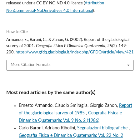
released under a
CC BY-NC-ND 4.0 licence
(
Attribution-
NonCommercial-NoDerivatives 4.0 International
).
How to Cite
Armando, E., Baroni, C., & Zanon, G. (2002). Report of the glaciological
survey of 2001.
Geografia Fisica E Dinamica Quaternaria
,
25
(2), 149-
200.
https://www.gfdq.glaciologia.it/index.php/GFDQ/article/view/421
More Citation Formats
Most read articles by the same author(s)
Ernesto Armando, Claudio Smiraglia, Giorgio Zanon,
Report
of the glaciological survey of 1985
,
Geografia Fisica e
Dinamica Quaternaria: Vol. 9 No. 2 (1986)
Carlo Baroni, Adriano Ribolini,
Segnalazioni bibliografiche
,
Geografia Fisica e Dinamica Quaternaria: Vol. 22 No. 2