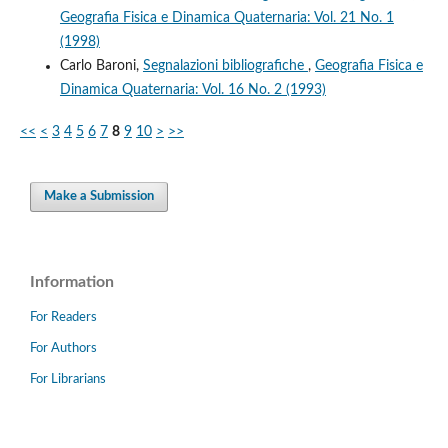
Geografia Fisica e Dinamica Quaternaria: Vol. 21 No. 1
(1998)
Carlo Baroni,
Segnalazioni bibliografiche
,
Geografia Fisica e
Dinamica Quaternaria: Vol. 16 No. 2 (1993)
<<
<
3
4
5
6
7
8
9
10
>
>>
Make a Submission
Information
For Readers
For Authors
For Librarians