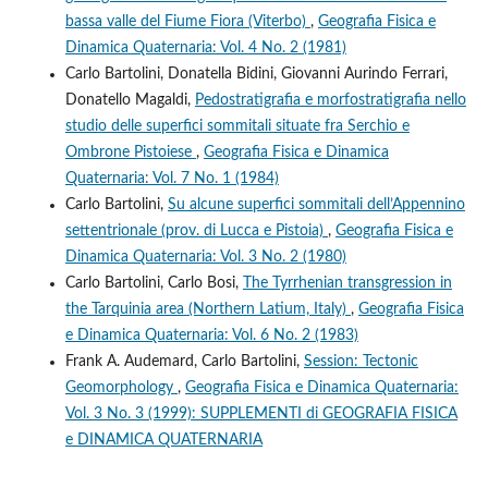
bassa valle del Fiume Fiora (Viterbo)
,
Geografia Fisica e
Dinamica Quaternaria: Vol. 4 No. 2 (1981)
Carlo Bartolini, Donatella Bidini, Giovanni Aurindo Ferrari,
Donatello Magaldi,
Pedostratigrafia e morfostratigrafia nello
studio delle superfici sommitali situate fra Serchio e
Ombrone Pistoiese
,
Geografia Fisica e Dinamica
Quaternaria: Vol. 7 No. 1 (1984)
Carlo Bartolini,
Su alcune superfici sommitali dell’Appennino
settentrionale (prov. di Lucca e Pistoia)
,
Geografia Fisica e
Dinamica Quaternaria: Vol. 3 No. 2 (1980)
Carlo Bartolini, Carlo Bosi,
The Tyrrhenian transgression in
the Tarquinia area (Northern Latium, Italy)
,
Geografia Fisica
e Dinamica Quaternaria: Vol. 6 No. 2 (1983)
Frank A. Audemard, Carlo Bartolini,
Session: Tectonic
Geomorphology
,
Geografia Fisica e Dinamica Quaternaria:
Vol. 3 No. 3 (1999): SUPPLEMENTI di GEOGRAFIA FISICA
e DINAMICA QUATERNARIA