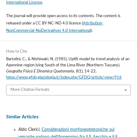
International License
.
The journal will provide open access to its contents.
The content is
released under a
CC BY-NC-ND 4.0 licence
(
Attribution-
NonCommercial-NoDerivatives 4.0 International
).
How to Cite
Bartolini, C., & Nishiwaki, N. (1985). Uplift model by trend analysis of an
Apennine region lying South of the Lima River (Northern Tuscany).
Geografia Fisica E Dinamica Quaternaria
,
8
(1), 14-22.
https://www.gfdq.glaciologia.it/index.php/GFDQ/article/view/916
More Citation Formats
Similar Articles
Aldo Clerici,
Considerazioni morfoneotettoniche sul
versante padano dell'Appennino fra il F. Secchia e il F.