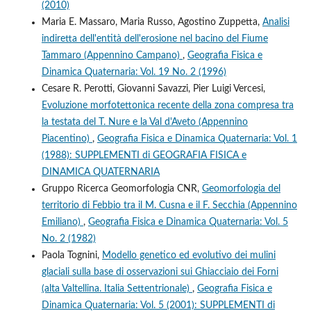
(2010)
Maria E. Massaro, Maria Russo, Agostino Zuppetta,
Analisi
indiretta dell'entità dell'erosione nel bacino del Fiume
Tammaro (Appennino Campano)
,
Geografia Fisica e
Dinamica Quaternaria: Vol. 19 No. 2 (1996)
Cesare R. Perotti, Giovanni Savazzi, Pier Luigi Vercesi,
Evoluzione morfotettonica recente della zona compresa tra
la testata del T. Nure e la Val d'Aveto (Appennino
Piacentino)
,
Geografia Fisica e Dinamica Quaternaria: Vol. 1
(1988): SUPPLEMENTI di GEOGRAFIA FISICA e
DINAMICA QUATERNARIA
Gruppo Ricerca Geomorfologia CNR,
Geomorfologia del
territorio di Febbio tra il M. Cusna e il F. Secchia (Appennino
Emiliano)
,
Geografia Fisica e Dinamica Quaternaria: Vol. 5
No. 2 (1982)
Paola Tognini,
Modello genetico ed evolutivo dei mulini
glaciali sulla base di osservazioni sui Ghiacciaio dei Forni
(alta Valtellina. Italia Settentrionale)
,
Geografia Fisica e
Dinamica Quaternaria: Vol. 5 (2001): SUPPLEMENTI di