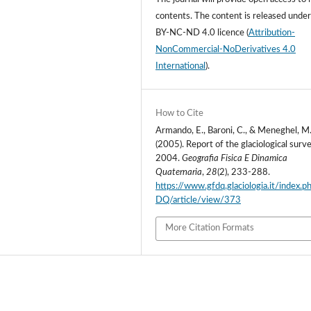
contents.
The content is released unde
BY-NC-ND 4.0 licence
(
Attribution-
NonCommercial-NoDerivatives 4.0
International
).
How to Cite
Armando, E., Baroni, C., & Meneghel, M
(2005). Report of the glaciological surv
2004.
Geografia Fisica E Dinamica
Quaternaria
,
28
(2), 233-288.
https://www.gfdq.glaciologia.it/index.
DQ/article/view/373
More Citation Formats