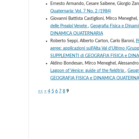
Ernesto Armando, Cesare Saibene, Giorgio Za
Quaternaria: Vol. 7 No. 2 (1984)
Giovanni Battista Castiglioni, Mirco Meneghel
delle Prealpi Venete
,
Geografia Fisica e Dina
DINAMICA QUATERNARIA
Roberto Seppi, Alberto Carton, Carlo Baroni,
P
aeree: applicazioni sull'Alta Val d'Ultimo (Gru
SUPPLEMENTI di GEOGRAFIA FISICA e DI
Aldino Bondesan, Mirco Meneghel, Alessandro 
Lagoon of Venice: guide of the fieldtrip
,
Geogr
GEOGRAFIA FISICA e DINAMICA QUATERNA
<<
<
4
5
6
7
8
9