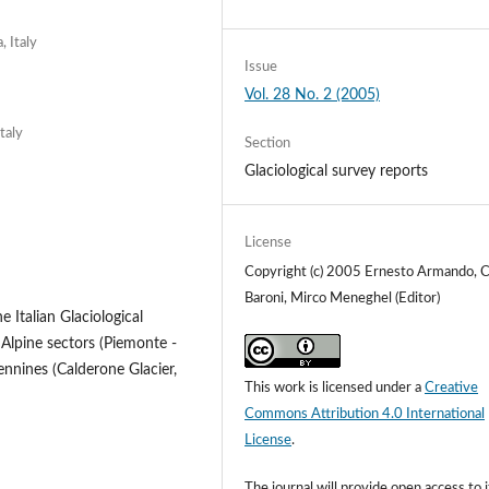
, Italy
Issue
Vol. 28 No. 2 (2005)
taly
Section
Glaciological survey reports
License
Copyright (c) 2005 Ernesto Armando, C
Baroni, Mirco Meneghel (Editor)
e Italian Glaciological
 Alpine sectors (Piemonte -
ennines (Calderone Glacier,
This work is licensed under a
Creative
Commons Attribution 4.0 International
License
.
The journal will provide open access to i