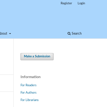
Register
Login
About
Search
Make a Submission
Information
For Readers
For Authors
For Librarians