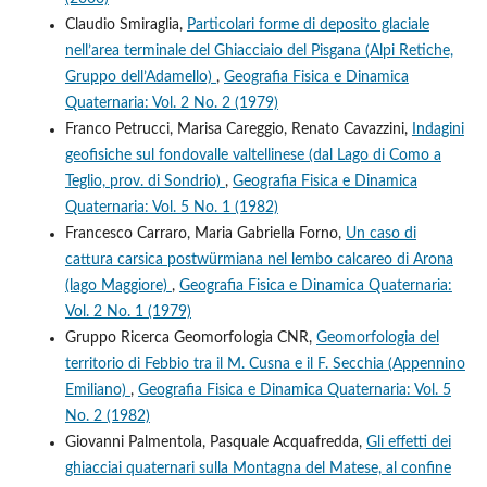
Claudio Smiraglia,
Particolari forme di deposito glaciale
nell’area terminale del Ghiacciaio del Pisgana (Alpi Retiche,
Gruppo dell’Adamello)
,
Geografia Fisica e Dinamica
Quaternaria: Vol. 2 No. 2 (1979)
Franco Petrucci, Marisa Careggio, Renato Cavazzini,
Indagini
geofisiche sul fondovalle valtellinese (dal Lago di Como a
Teglio, prov. di Sondrio)
,
Geografia Fisica e Dinamica
Quaternaria: Vol. 5 No. 1 (1982)
Francesco Carraro, Maria Gabriella Forno,
Un caso di
cattura carsica postwürmiana nel lembo calcareo di Arona
(lago Maggiore)
,
Geografia Fisica e Dinamica Quaternaria:
Vol. 2 No. 1 (1979)
Gruppo Ricerca Geomorfologia CNR,
Geomorfologia del
territorio di Febbio tra il M. Cusna e il F. Secchia (Appennino
Emiliano)
,
Geografia Fisica e Dinamica Quaternaria: Vol. 5
No. 2 (1982)
Giovanni Palmentola, Pasquale Acquafredda,
Gli effetti dei
ghiacciai quaternari sulla Montagna del Matese, al confine