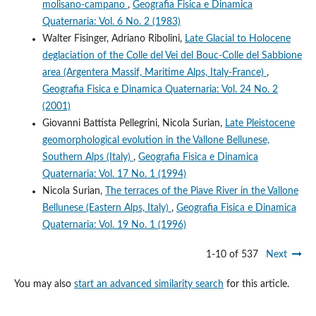
molisano-campano
,
Geografia Fisica e Dinamica
Quaternaria: Vol. 6 No. 2 (1983)
Walter Fisinger, Adriano Ribolini,
Late Glacial to Holocene
deglaciation of the Colle del Vei del Bouc-Colle del Sabbione
area (Argentera Massif, Maritime Alps, Italy-France)
,
Geografia Fisica e Dinamica Quaternaria: Vol. 24 No. 2
(2001)
Giovanni Battista Pellegrini, Nicola Surian,
Late Pleistocene
geomorphological evolution in the Vallone Bellunese,
Southern Alps (Italy)
,
Geografia Fisica e Dinamica
Quaternaria: Vol. 17 No. 1 (1994)
Nicola Surian,
The terraces of the Piave River in the Vallone
Bellunese (Eastern Alps, Italy)
,
Geografia Fisica e Dinamica
Quaternaria: Vol. 19 No. 1 (1996)
1-10 of 537
Next
You may also
start an advanced similarity search
for this article.