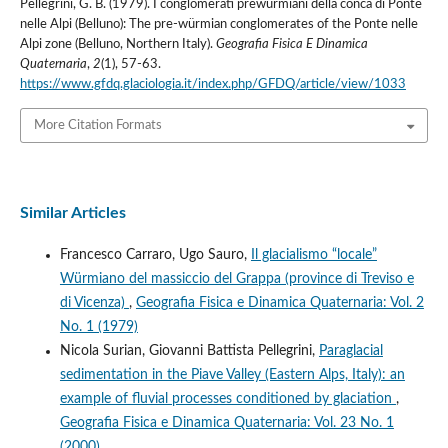
Pellegrini, G. B. (1979). I conglomerati prewürmiani della conca di Ponte
nelle Alpi (Belluno): The pre-würmian conglomerates of the Ponte nelle
Alpi zone (Belluno, Northern Italy).
Geografia Fisica E Dinamica
Quaternaria
,
2
(1), 57-63.
https://www.gfdq.glaciologia.it/index.php/GFDQ/article/view/1033
More Citation Formats
Similar Articles
Francesco Carraro, Ugo Sauro,
Il glacialismo “locale”
Würmiano del massiccio del Grappa (province di Treviso e
di Vicenza)
,
Geografia Fisica e Dinamica Quaternaria: Vol. 2
No. 1 (1979)
Nicola Surian, Giovanni Battista Pellegrini,
Paraglacial
sedimentation in the Piave Valley (Eastern Alps, Italy): an
example of fluvial processes conditioned by glaciation
,
Geografia Fisica e Dinamica Quaternaria: Vol. 23 No. 1
(2000)