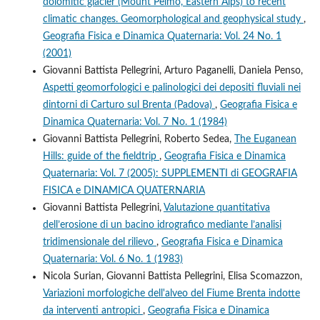
dolomitic glacier (Mount Pelmo, Eastern Alps) to recent
climatic changes. Geomorphological and geophysical study
,
Geografia Fisica e Dinamica Quaternaria: Vol. 24 No. 1
(2001)
Giovanni Battista Pellegrini, Arturo Paganelli, Daniela Penso,
Aspetti geomorfologici e palinologici dei depositi fluviali nei
dintorni di Carturo sul Brenta (Padova)
,
Geografia Fisica e
Dinamica Quaternaria: Vol. 7 No. 1 (1984)
Giovanni Battista Pellegrini, Roberto Sedea,
The Euganean
Hills: guide of the fieldtrip
,
Geografia Fisica e Dinamica
Quaternaria: Vol. 7 (2005): SUPPLEMENTI di GEOGRAFIA
FISICA e DINAMICA QUATERNARIA
Giovanni Battista Pellegrini,
Valutazione quantitativa
dell’erosione di un bacino idrografico mediante l’analisi
tridimensionale del rilievo
,
Geografia Fisica e Dinamica
Quaternaria: Vol. 6 No. 1 (1983)
Nicola Surian, Giovanni Battista Pellegrini, Elisa Scomazzon,
Variazioni morfologiche dell'alveo del Fiume Brenta indotte
da interventi antropici
,
Geografia Fisica e Dinamica