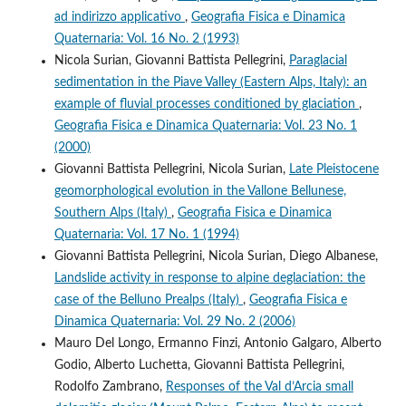
ad indirizzo applicativo
,
Geografia Fisica e Dinamica
Quaternaria: Vol. 16 No. 2 (1993)
Nicola Surian, Giovanni Battista Pellegrini,
Paraglacial
sedimentation in the Piave Valley (Eastern Alps, Italy): an
example of fluvial processes conditioned by glaciation
,
Geografia Fisica e Dinamica Quaternaria: Vol. 23 No. 1
(2000)
Giovanni Battista Pellegrini, Nicola Surian,
Late Pleistocene
geomorphological evolution in the Vallone Bellunese,
Southern Alps (Italy)
,
Geografia Fisica e Dinamica
Quaternaria: Vol. 17 No. 1 (1994)
Giovanni Battista Pellegrini, Nicola Surian, Diego Albanese,
Landslide activity in response to alpine deglaciation: the
case of the Belluno Prealps (Italy)
,
Geografia Fisica e
Dinamica Quaternaria: Vol. 29 No. 2 (2006)
Mauro Del Longo, Ermanno Finzi, Antonio Galgaro, Alberto
Godio, Alberto Luchetta, Giovanni Battista Pellegrini,
Rodolfo Zambrano,
Responses of the Val d’Arcia small