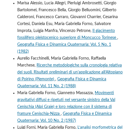
Marisa Alessio, Lucia Allegri, Pierluigi Ambrosetti, Giorgio
Bartolomei, Francesco Bella, Giorgio Belluomini, Gilberto
Calderoni, Francesco Carraro, Giovanni Charrier, Cesarina
Cortesi, Daniela Esu, Maria Gabriella Forno, Salvatore
Improta, Luigia Manfra, Vincenzo Petrone,
Il giacimento
fossilifero pleistocenico superiore di Moncucco Torinese
,
Geografia Fisica e Dinamica Quaternaria: Vol. 5 No. 1
(1982)
Aurelio Facchinelli, Maria Gabriella Forno, Raffaella
Marchese,
Ricerche metodologiche sulla cronologia relativa
dei suoli. Risultati preliminari di un’applicazione all’Altopiano
di Poirino (Piemonte)
,
Geografia Fisica e Dinamica
Quaternaria: Vol. 11 No. 2 (1988)
Maria Gabriella Forno, Giannetto Massazza,
Movimenti
gravitativi diffusi e ripetuti nel versante sinistro della Val
Cenischia (Alpi Graie) e loro relazione con il sistema di
fratture Cenischia-Nizza
,
Geografia Fisica e Dinamica
Quaternaria: Vol. 10 No. 2 (1987)
Luigi Forni, Maria Gabriella Forno,
L‘analisi morfometrica del