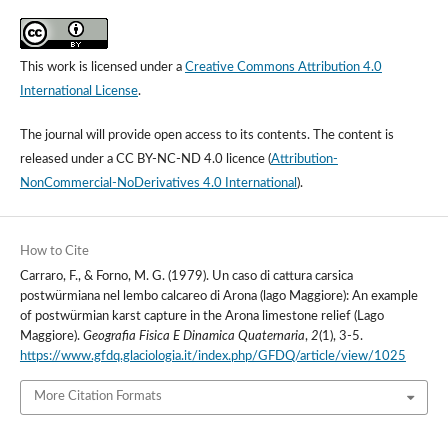
This work is licensed under a
Creative Commons Attribution 4.0
International License
.
The journal will provide open access to its contents.
The content is
released under a
CC BY-NC-ND 4.0 licence
(
Attribution-
NonCommercial-NoDerivatives 4.0 International
).
How to Cite
Carraro, F., & Forno, M. G. (1979). Un caso di cattura carsica
postwürmiana nel lembo calcareo di Arona (lago Maggiore): An example
of postwürmian karst capture in the Arona limestone relief (Lago
Maggiore).
Geografia Fisica E Dinamica Quaternaria
,
2
(1), 3-5.
https://www.gfdq.glaciologia.it/index.php/GFDQ/article/view/1025
More Citation Formats