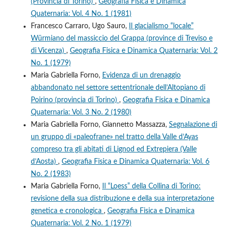
(Provincia di Torino)
,
Geografia Fisica e Dinamica
Quaternaria: Vol. 4 No. 1 (1981)
Francesco Carraro, Ugo Sauro,
Il glacialismo “locale”
Würmiano del massiccio del Grappa (province di Treviso e
di Vicenza)
,
Geografia Fisica e Dinamica Quaternaria: Vol. 2
No. 1 (1979)
Maria Gabriella Forno,
Evidenza di un drenaggio
abbandonato nel settore settentrionale dell’Altopiano di
Poirino (provincia di Torino)
,
Geografia Fisica e Dinamica
Quaternaria: Vol. 3 No. 2 (1980)
Maria Gabriella Forno, Giannetto Massazza,
Segnalazione di
un gruppo di «paleofrane» nel tratto della Valle d’Ayas
compreso tra gli abitati di Lignod ed Extrepiera (Valle
d’Aosta)
,
Geografia Fisica e Dinamica Quaternaria: Vol. 6
No. 2 (1983)
Maria Gabriella Forno,
Il “Loess” della Collina di Torino:
revisione della sua distribuzione e della sua interpretazione
genetica e cronologica
,
Geografia Fisica e Dinamica
Quaternaria: Vol. 2 No. 1 (1979)