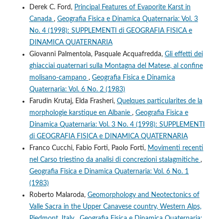
Derek C. Ford,
Principal Features of Evaporite Karst in
Canada
,
Geografia Fisica e Dinamica Quaternaria: Vol. 3
No. 4 (1998): SUPPLEMENTI di GEOGRAFIA FISICA e
DINAMICA QUATERNARIA
Giovanni Palmentola, Pasquale Acquafredda,
Gli effetti dei
ghiacciai quaternari sulla Montagna del Matese, al confine
molisano-campano
,
Geografia Fisica e Dinamica
Quaternaria: Vol. 6 No. 2 (1983)
Farudin Krutaj, Elda Frasheri,
Quelques particularites de la
morphologie karstique en Albanie
,
Geografia Fisica e
Dinamica Quaternaria: Vol. 3 No. 4 (1998): SUPPLEMENTI
di GEOGRAFIA FISICA e DINAMICA QUATERNARIA
Franco Cucchi, Fabio Forti, Paolo Forti,
Movimenti recenti
nel Carso triestino da analisi di concrezioni stalagmitiche
,
Geografia Fisica e Dinamica Quaternaria: Vol. 6 No. 1
(1983)
Roberto Malaroda,
Geomorphology and Neotectonics of
Valle Sacra in the Upper Canavese country, Western Alps,
Piedmont, Italy
,
Geografia Fisica e Dinamica Quaternaria: