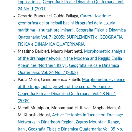
implications
,
Geografia Fisica e Dinamica Quaternaria: Vol.
24 No. 1 (2001)
Gerardo Brancucci, Guido Paliaga,
Caratterizzazione
geomorfica dei principali bacini idrografici della Liguria
marittima - risultati preliminari
,
Geografia Fisica e Dinamica
Quaternaria: Vol. 7 (2005): SUPPLEMENTI di GEOGRAFIA
FISICA e DINAMICA QUATERNARIA
Massimo Barbieri, Mauro Marchetti,
Morphometric analysis
of the drainage network in the Modena and Reggio Emilia
Apennines (Northern Italy)
,
Geografia Fisica e Dinamica
Quaternaria: Vol. 26 No. 2 (2003)
Paola Molin, Giandomenico Fubelli,
Morphometric evidence
of the topographic growth of the central Apennines
,
Geografia Fisica e Dinamica Quaternaria: Vol. 28 No. 1
(2005)
Mehdi Mumipour, Mohammad H. Rezaei-Moghaddam, Ali
M. Khorshiddoust,
Active Tectonics Influence on Drainage
Networks in Dinarkooh Region, Zagros Mountain Range,
Iran
,
Geografia Fisica e Dinamica Quaternaria: Vol. 35 No.