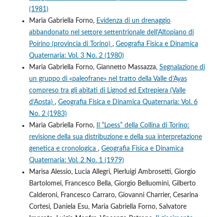
(1981)
Maria Gabriella Forno,
Evidenza di un drenaggio
abbandonato nel settore settentrionale dell’Altopiano di
Poirino (provincia di Torino)
,
Geografia Fisica e Dinamica
Quaternaria: Vol. 3 No. 2 (1980)
Maria Gabriella Forno, Giannetto Massazza,
Segnalazione di
un gruppo di «paleofrane» nel tratto della Valle d’Ayas
compreso tra gli abitati di Lignod ed Extrepiera (Valle
d’Aosta)
,
Geografia Fisica e Dinamica Quaternaria: Vol. 6
No. 2 (1983)
Maria Gabriella Forno,
Il “Loess” della Collina di Torino:
revisione della sua distribuzione e della sua interpretazione
genetica e cronologica
,
Geografia Fisica e Dinamica
Quaternaria: Vol. 2 No. 1 (1979)
Marisa Alessio, Lucia Allegri, Pierluigi Ambrosetti, Giorgio
Bartolomei, Francesco Bella, Giorgio Belluomini, Gilberto
Calderoni, Francesco Carraro, Giovanni Charrier, Cesarina
Cortesi, Daniela Esu, Maria Gabriella Forno, Salvatore