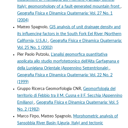
Italy): geomorphology of a fault-generated mountain front
,
Geografia Fisica e Dinamica Quaternaria: Vol. 27 No. 1
(2004)
Matteo Spagnolo,
GIS analysis of unit drainage density and
its influencing factors in the South Fork Eel River (Northern
California, U.S.A.)
,
Geografia Fisica e Dinamica Quaternaria:
Vol. 25 No. 1 (2002)
Pier Paolo Putzolu,
L’analisi geomorfica quantitativa
applicata allo studio morfotettonico dell’Alta Garfagnana e
della Lunigiana Orientale (Appennino Settentrionale)
,
Geografia Fisica e Dinamica Quaternaria: Vol. 22 No. 2
(1999)
Gruppo Ricerca Geomorfologia CNR,
Geomorfologia del
territorio di Febbio tra il M. Cusna e il F. Secchia (Appennino
Emiliano)
,
Geografia Fisica e Dinamica Quaternaria: Vol. 5
No. 2 (1982)
Marco Firpo, Matteo Spagnolo,
Morphometric analysis of
Sansobbia River Basin (Liguria, Italy) and tectonic