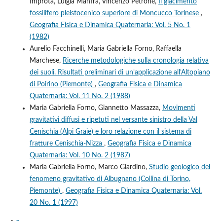
Improta, Luigia Manfra, Vincenzo Petrone,
Il giacimento
fossilifero pleistocenico superiore di Moncucco Torinese
,
Geografia Fisica e Dinamica Quaternaria: Vol. 5 No. 1
(1982)
Aurelio Facchinelli, Maria Gabriella Forno, Raffaella
Marchese,
Ricerche metodologiche sulla cronologia relativa
dei suoli. Risultati preliminari di un’applicazione all’Altopiano
di Poirino (Piemonte)
,
Geografia Fisica e Dinamica
Quaternaria: Vol. 11 No. 2 (1988)
Maria Gabriella Forno, Giannetto Massazza,
Movimenti
gravitativi diffusi e ripetuti nel versante sinistro della Val
Cenischia (Alpi Graie) e loro relazione con il sistema di
fratture Cenischia-Nizza
,
Geografia Fisica e Dinamica
Quaternaria: Vol. 10 No. 2 (1987)
Maria Gabriella Forno, Marco Giardino,
Studio geologico del
fenomeno gravitativo di Albugnano (Collina di Torino,
Piemonte)
,
Geografia Fisica e Dinamica Quaternaria: Vol.
20 No. 1 (1997)