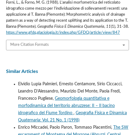
Forni, L., & Forno, M. G. (1988). L‘analisi morfometrica del reticolato
idrografico come mezzo per l’individuazione di sollevamenti recenti: una
applicazione al T. Banna (Piemonte): Morphometric analysis of drainage
pattern as a way of detecting recent uplifting and its application to the T.
Banna (Piemonte).
Geografia Fisica E Dinamica Quaternaria
,
11
(1), 31-38.
https://www.gfdq.glaciologia.it/index.php/GFDQ/article/view/847
More Citation Formats
Similar Articles
Elvidio Lupia Palmieri, Ernesto Centamore, Sirio Ciccacci,
Leandro D'Alessandro, Maurizio Del Monte, Paola Fredi,
Francesco Pugliese,
Geomorfologia quantitativa e
morfodinamica del territorio abruzzese: II – Il bacino
idrografico del Fiume Tordino
,
Geografia Fisica e Dinamica
Quaternaria: Vol. 21 No. 1 (1998)
Enrico Miccadei, Paolo Paron, Tommaso Piacentini,
The SW
escarpment of Montagna del Morrone (Abruzzi, Central