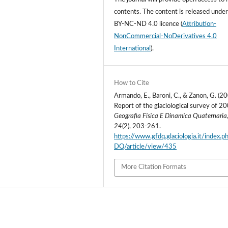
contents.
The content is released unde
BY-NC-ND 4.0 licence
(
Attribution-
NonCommercial-NoDerivatives 4.0
International
).
How to Cite
Armando, E., Baroni, C., & Zanon, G. (20
Report of the glaciological survey of 2
Geografia Fisica E Dinamica Quaternaria
24
(2), 203-261.
https://www.gfdq.glaciologia.it/index.
DQ/article/view/435
More Citation Formats