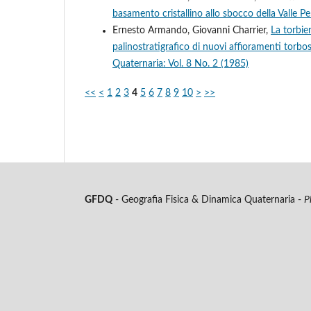
basamento cristallino allo sbocco della Valle Pe
Ernesto Armando, Giovanni Charrier,
La torbier
palinostratigrafico di nuovi affioramenti torbos
Quaternaria: Vol. 8 No. 2 (1985)
<<
<
1
2
3
4
5
6
7
8
9
10
>
>>
GFDQ
- Geografia Fisica & Dinamica Quaternaria -
P