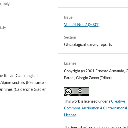
, Italy
Issue
Vol. 24 No. 2 (2001)
taly
Section
Glaciological survey reports
License
Copyright (c) 2001 Ernesto Armando, C
e Italian Glaciological
Baroni, Giorgio Zanon (Editor)
 Alpine sectors (Piemonte -
ennines (Calderone Glacier,
This work is licensed under a
Creative
Commons Attribution 4.0 International
License
.
The journal will provide open access to i