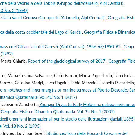
iche della Vedretta della Lobbia (Gruppo dell’Adamello, Alpi Centrali)
,
13 No. 2 (1990)
l’alta Val di Genova (Gruppo dell’Adamello, Alpi Centrali)
,
Geografia Fisic
ica della costa occidentale del Lago di Garda
,
Geografia Fisica e Dinamic
 massa del Ghiacciaio del Caresèr (Alpi Cantrali), 1966-67/1990-91
,
Geogr
 (1992)
 Marta Chiarle,
Report of the glaciological survey of 2017
,
Geografia Fisi
ni, Maria Cristina Salvatore, Carlo Baroni, Marta Pappalardo, Ilaria Isola,
oretto, Caterina Morigi, Luca Ragaini, Fabio Marzaioli, Isabella Passariello,
 from notches and inner margins of marine terraces at Puerto Deseado, Sa
Dinamica Quaternaria: Vol. 40 No. 1 (2017)
e, Giovanni Zanchetta,
Younger Dryas to Early Holocene palaeoenvironmen
,
Geografia Fisica e Dinamica Quaternaria: Vol. 24 No. 1 (2001)
à degli organismi internazionali per lo studio delle fluttuazioni glaciali, 1895-
: Vol. 18 No. 2 (1995)
driguez, Luigi Sambuelli,
Studio geofisico della Rocca di Cavour e del