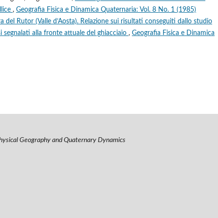
llice
,
Geografia Fisica e Dinamica Quaternaria: Vol. 8 No. 1 (1985)
a del Rutor (Valle d’Aosta). Relazione sui risultati conseguiti dallo studio
i segnalati alla fronte attuale del ghiacciaio
,
Geografia Fisica e Dinamica
hysical Geography and Quaternary Dynamics