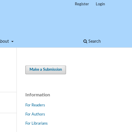
Register
Login
About
Search
Make a Submission
Information
For Readers
For Authors
For Librarians