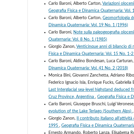
Carlo Baroni, Alberto Carton,
Variazioni olocen
Geografia Fisica e Dinamica Quaternaria: Vol. 
Carlo Baroni, Alberto Carton,
Geomorfologia del
Dinamica Quaternaria: Vol. 19 No. 1 (1996)
Carlo Baroni,
Note sulla paleogeografia olocen
Quaternaria: Vol. 8 No. 1 (1985)
Giorgio Zanon,
Venticinque anni di bilancio di
Fisica e Dinamica Quaternaria: Vol. 15 No. 1-2
Carlo Baroni, Aldino Bondesan, Luca Carturan,
Dinamica Quaternaria: Vol. 41 No. 2 (2018)
Monica Bini, Giovanni Zanchetta, Adriano Riboli
Federico Ignacio Isla, Enrique Fucks, Gabriella B
Last Interglacial sea-level highstand deduced
Cruz Province, Argentina
,
Geografia Fisica e 
Carlo Baroni, Giuseppe Bruschi, Luigi Verones
evolution of the Lake Terlago (Southern Alps)
Giorgio Zanon,
Il contributo italiano all’attivit
1995
,
Geografia Fisica e Dinamica Quaternaria
Ernesto Armando, Roberto Lanza, Elisabetta Ro