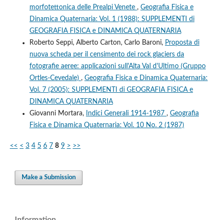
morfotettonica delle Prealpi Venete
,
Geografia Fisica e
Dinamica Quaternaria: Vol. 1 (1988): SUPPLEMENTI di
GEOGRAFIA FISICA e DINAMICA QUATERNARIA
Roberto Seppi, Alberto Carton, Carlo Baroni,
Proposta di
nuova scheda per il censimento dei rock glaciers da
fotografie aeree: applicazioni sull'Alta Val d'Ultimo (Gruppo
Ortles-Cevedale)
,
Geografia Fisica e Dinamica Quaternaria:
Vol. 7 (2005): SUPPLEMENTI di GEOGRAFIA FISICA e
DINAMICA QUATERNARIA
Giovanni Mortara,
Indici Generali 1914-1987
,
Geografia
Fisica e Dinamica Quaternaria: Vol. 10 No. 2 (1987)
<<
<
3
4
5
6
7
8
9
>
>>
Make a Submission
Information