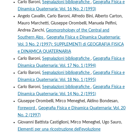
Carlo Baroni,
Segnalazioni bibliografiche
,
Geografia Fisica e
Dinamica Quaternaria: Vol. 16 No. 2 (1993)
Angelo Cavallin, Carlo Baroni, Alfredo Bini, Alberto Carton,
Mauro Marchetti, Giuseppe Orombelli, Manuela Pelfini,
Andrea Zanchi,
Geomorphology of the Central and
Southern Alps
,
Geografia Fisica e Dinamica Quaternaria:
Vol. 3 No. 2 (1997): SUPPLEMENTI di GEOGRAFIA FISICA
e DINAMICA QUATERNARIA
Carlo Baroni,
Segnalazioni bibliografiche
,
Geografia Fisica e
Dinamica Quaternaria: Vol. 17 No. 1 (1994)
Carlo Baroni,
Segnalazioni bibliografiche
,
Geografia Fisica e
Dinamica Quaternaria: Vol. 18 No. 1 (1995)
Carlo Baroni,
Segnalazioni bibliografiche
,
Geografia Fisica e
Dinamica Quaternaria: Vol. 14 No. 2 (1991)
Giuseppe Orombelli, Mirco Meneghel, Aldino Bondesan,
Foreword
,
Geografia Fisica e Dinamica Quaternaria: Vol. 20
No. 2 (1997)
Giovanni Battista Castiglioni, Mirco Meneghel, Ugo Sauro,
Elementi per una ricostruzione dell'evoluzione