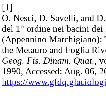
[1]
O. Nesci, D. Savelli, and D. 
del 1° ordine nei bacini de
(Appennino Marchigiano): Th
the Metauro and Foglia Riv
Geog. Fis. Dinam. Quat.
, v
1990, Accessed: Aug. 06, 20
https://www.gfdq.glaciolog