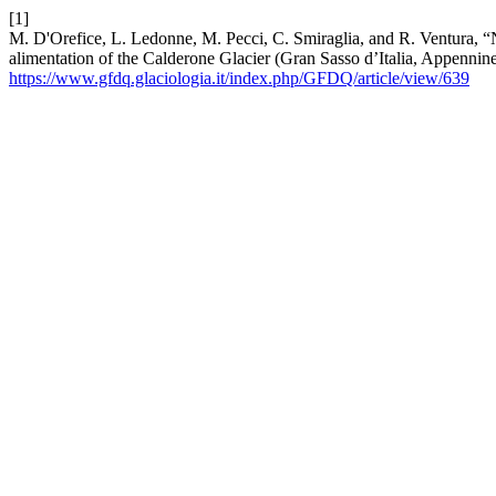
[1]
M. D'Orefice, L. Ledonne, M. Pecci, C. Smiraglia, and R. Ventura, “
alimentation of the Calderone Glacier (Gran Sasso d’Italia, Appennin
https://www.gfdq.glaciologia.it/index.php/GFDQ/article/view/639