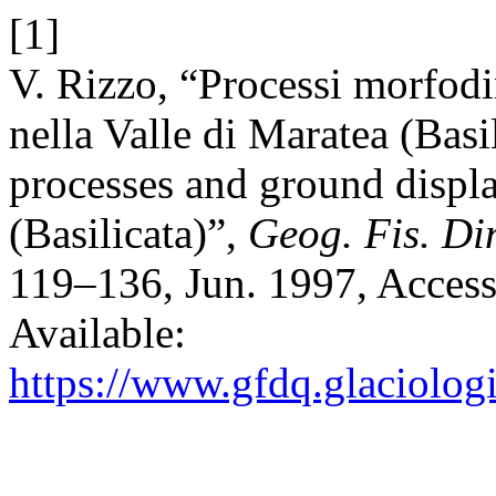
[1]
V. Rizzo, “Processi morfod
nella Valle di Maratea (Bas
processes and ground displa
(Basilicata)”,
Geog. Fis. Di
119–136, Jun. 1997, Access
Available:
https://www.gfdq.glaciolog