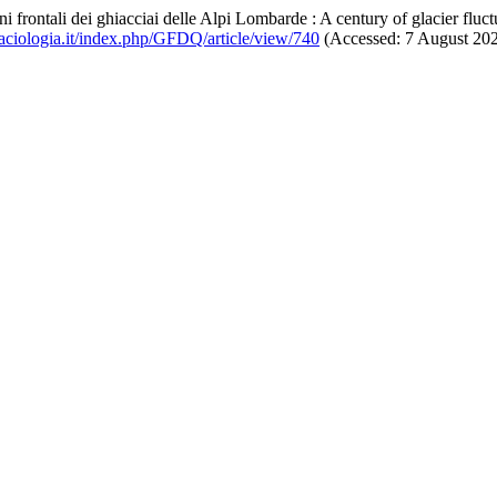
ni frontali dei ghiacciai delle Alpi Lombarde : A century of glacier flu
aciologia.it/index.php/GFDQ/article/view/740
(Accessed: 7 August 202