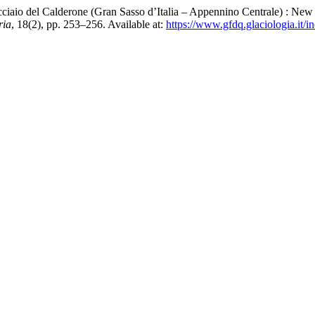
cciaio del Calderone (Gran Sasso d’Italia – Appennino Centrale) : New 
ria
, 18(2), pp. 253–256. Available at:
https://www.gfdq.glaciologia.it/