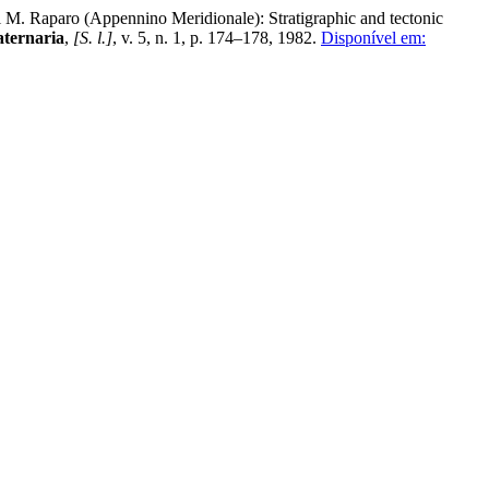
el M. Raparo (Appennino Meridionale): Stratigraphic and tectonic
aternaria
,
[S. l.]
, v. 5, n. 1, p. 174–178, 1982.
Disponível em: