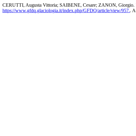
CERUTTI, Augusta Vittoria; SAIBENE, Cesare; ZANON, Giorgio. Rep
https://www.gfdq.glaciologia.it/index.php/GFDQ/article/view/957.
. A