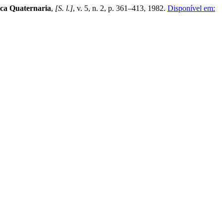
ica Quaternaria
,
[S. l.]
, v. 5, n. 2, p. 361–413, 1982.
Disponível em: