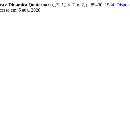
ica e Dinamica Quaternaria
,
[S. l.]
, v. 7, n. 2, p. 89–90, 1984.
Dispon
cesso em: 5 aug. 2026.