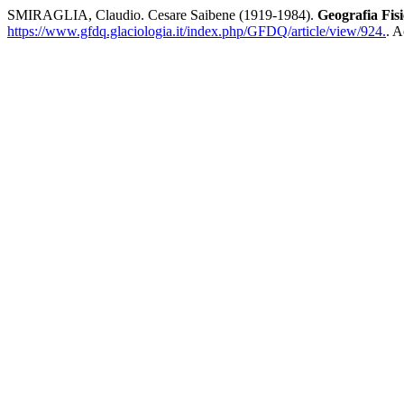
SMIRAGLIA, Claudio. Cesare Saibene (1919-1984).
Geografia Fis
https://www.gfdq.glaciologia.it/index.php/GFDQ/article/view/924.
. A