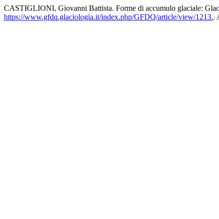
CASTIGLIONI, Giovanni Battista. Forme di accumulo glaciale: Glac
https://www.gfdq.glaciologia.it/index.php/GFDQ/article/view/1213.
.