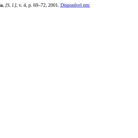
ia
,
[S. l.]
, v. 4, p. 69–72, 2001.
Disponível em: