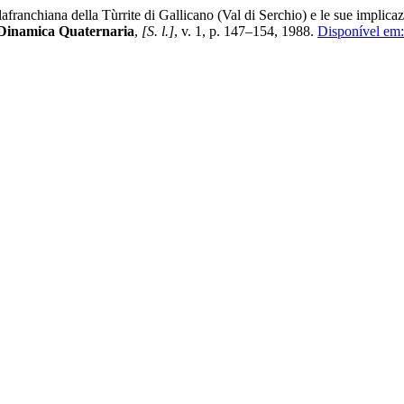
ana della Tùrrite di Gallicano (Val di Serchio) e le sue implicazioni
 Dinamica Quaternaria
,
[S. l.]
, v. 1, p. 147–154, 1988.
Disponível em: