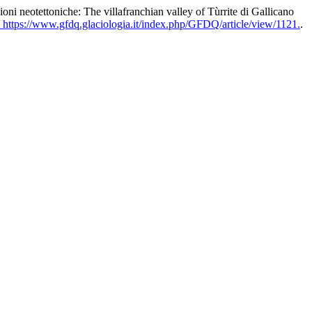
 neotettoniche: The villafranchian valley of Tùrrite di Gallicano
 https://www.gfdq.glaciologia.it/index.php/GFDQ/article/view/1121.
.