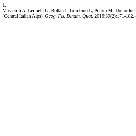
1.
Masseroli A, Leonelli G, Bollati I, Trombino L, Pelfini M. The influe
(Central Italian Alps).
Geog. Fis. Dinam. Quat.
2016;39(2):171-182. 