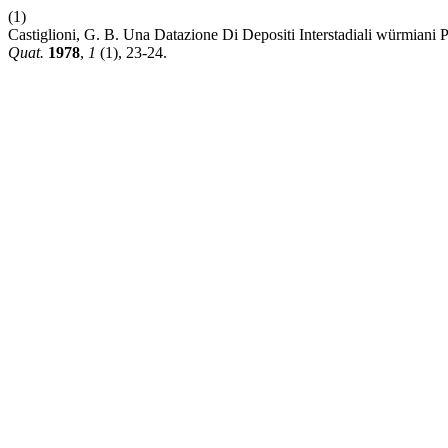
(1)
Castiglioni, G. B. Una Datazione Di Depositi Interstadiali würmiani
Quat.
1978
,
1
(1), 23-24.